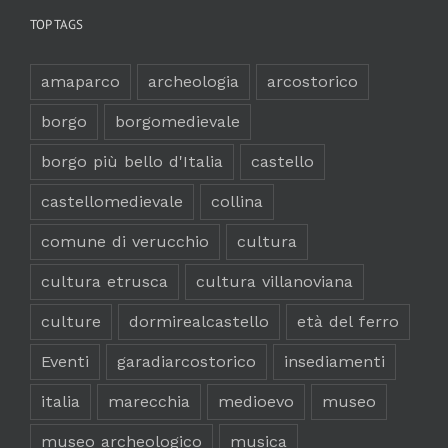
TOP TAGS
amaparco
archeologia
arcostorico
borgo
borgomedievale
borgo più bello d'Italia
castello
castellomedievale
collina
comune di verucchio
cultura
cultura etrusca
cultura villanoviana
culture
dormirealcastello
età del ferro
Eventi
garadiarcostorico
insediamenti
italia
marecchia
medioevo
museo
museo archeologico
musica