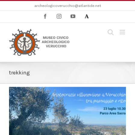
Salta
archeologicoverucchio@atlantide.net
al
Facebook
Instagram
YouTube
Academia
contenuto
trekking