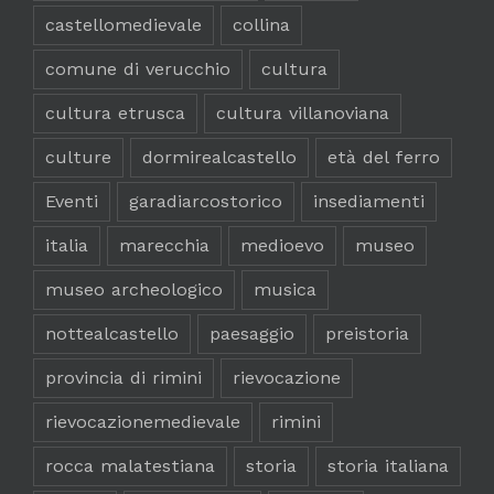
castellomedievale
collina
comune di verucchio
cultura
cultura etrusca
cultura villanoviana
culture
dormirealcastello
età del ferro
Eventi
garadiarcostorico
insediamenti
italia
marecchia
medioevo
museo
museo archeologico
musica
nottealcastello
paesaggio
preistoria
provincia di rimini
rievocazione
rievocazionemedievale
rimini
rocca malatestiana
storia
storia italiana