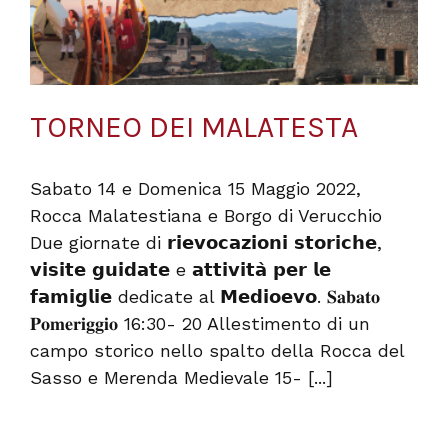
TORNEO DEI MALATESTA
Sabato 14 e Domenica 15 Maggio 2022,
Rocca Malatestiana e Borgo di Verucchio
Due giornate di 𝗿𝗶𝗲𝘃𝗼𝗰𝗮𝘇𝗶𝗼𝗻𝗶 𝘀𝘁𝗼𝗿𝗶𝗰𝗵𝗲,
𝘃𝗶𝘀𝗶𝘁𝗲 𝗴𝘂𝗶𝗱𝗮𝘁𝗲 e 𝗮𝘁𝘁𝗶𝘃𝗶𝘁𝗮̀ 𝗽𝗲𝗿 𝗹𝗲
𝗳𝗮𝗺𝗶𝗴𝗹𝗶𝗲 dedicate al 𝗠𝗲𝗱𝗶𝗼𝗲𝘃𝗼. 𝐒𝐚𝐛𝐚𝐭𝐨
𝐏𝐨𝐦𝐞𝐫𝐢𝐠𝐠𝐢𝐨 16:30- 20 Allestimento di un
campo storico nello spalto della Rocca del
Sasso e Merenda Medievale 15- [...]