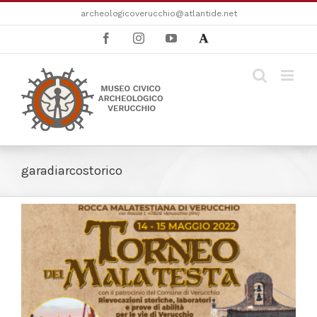
Salta
archeologicoverucchio@atlantide.net
al
Facebook
Instagram
YouTube
Academia
contenuto
garadiarcostorico