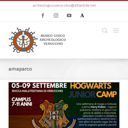
Salta
archeologicoverucchio@atlantide.net
al
Facebook
Instagram
YouTube
Academia
contenuto
amaparco