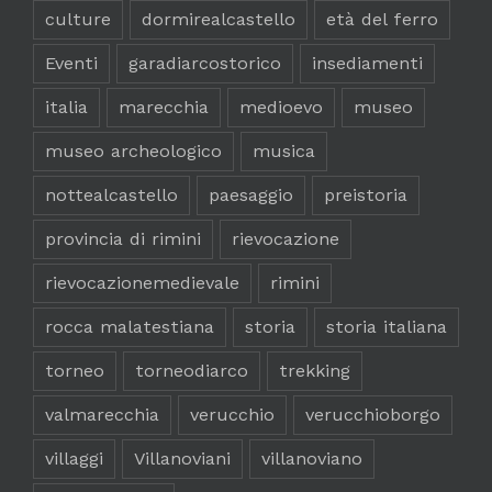
culture
dormirealcastello
età del ferro
Eventi
garadiarcostorico
insediamenti
italia
marecchia
medioevo
museo
museo archeologico
musica
nottealcastello
paesaggio
preistoria
provincia di rimini
rievocazione
rievocazionemedievale
rimini
rocca malatestiana
storia
storia italiana
torneo
torneodiarco
trekking
valmarecchia
verucchio
verucchioborgo
villaggi
Villanoviani
villanoviano