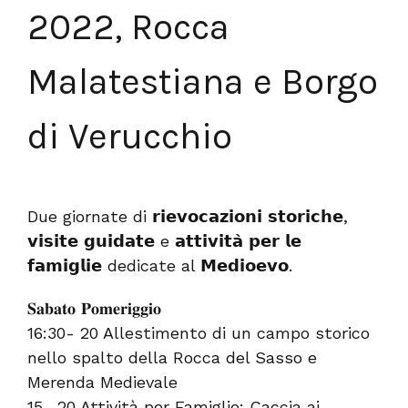
2022, Rocca
Malatestiana e Borgo
di Verucchio
Due giornate di 𝗿𝗶𝗲𝘃𝗼𝗰𝗮𝘇𝗶𝗼𝗻𝗶 𝘀𝘁𝗼𝗿𝗶𝗰𝗵𝗲,
𝘃𝗶𝘀𝗶𝘁𝗲 𝗴𝘂𝗶𝗱𝗮𝘁𝗲 e 𝗮𝘁𝘁𝗶𝘃𝗶𝘁𝗮̀ 𝗽𝗲𝗿 𝗹𝗲
𝗳𝗮𝗺𝗶𝗴𝗹𝗶𝗲 dedicate al 𝗠𝗲𝗱𝗶𝗼𝗲𝘃𝗼.
𝐒𝐚𝐛𝐚𝐭𝐨 𝐏𝐨𝐦𝐞𝐫𝐢𝐠𝐠𝐢𝐨
16:30- 20 Allestimento di un campo storico
nello spalto della Rocca del Sasso e
Merenda Medievale
15- 20 Attività per Famiglie: Caccia ai