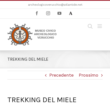
Salta
archeologicoverucchio@atlantide.net
al
Facebook
Instagram
YouTube
Academia
contenuto
TREKKING DEL MIELE
Precedente
Prossimo
TREKKING DEL MIELE