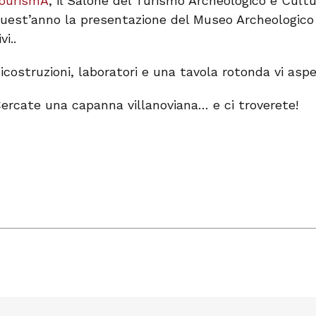
ourismA
, il Salone del Turismo Archeologico e Cultu
uest’anno la presentazione del Museo Archeologico 
ivi..
icostruzioni, laboratori e una tavola rotonda vi asp
ercate una capanna villanoviana… e ci troverete!