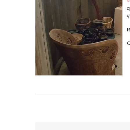
t
q
v
R
C