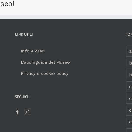
useo!
LINK UTILI
TOP
Info e orari
L’audioguida del Museo
b
Privacy e cookie policy
b
c
SEGUICI!
c
c
c