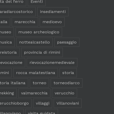
tà del ferro
Eventi
aradiarcostorico
insediamenti
talia
marecchia
medioevo
museo
museo archeologico
usica
nottealcastello
paesaggio
reistoria
provincia di rimini
ievocazione
rievocazionemedievale
imini
rocca malatestiana
storia
toria italiana
torneo
torneodiarco
rekking
valmarecchia
verucchio
erucchioborgo
villaggi
Villanoviani
illanoviano
visita guidata