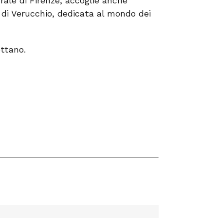
rale di Firenze, accoglie anche
di Verucchio, dedicata al mondo dei
ettano.