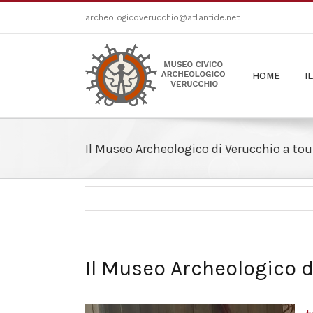
Salta
archeologicoverucchio@atlantide.net
al
contenuto
HOME
I
Il Museo Archeologico di Verucchio a to
Il Museo Archeologico 