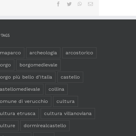
Facebook
Twitter
WhatsApp
Email
 TAGS
amaparco
archeologia
arcostorico
orgo
borgomedievale
orgo più bello d'Italia
castello
astellomedievale
collina
omune di verucchio
cultura
ultura etrusca
cultura villanoviana
ulture
dormirealcastello