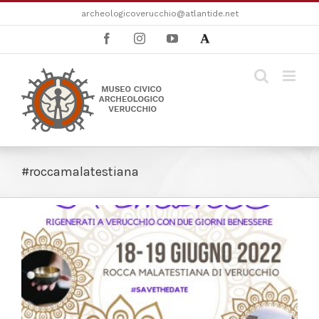
Salta
archeologicoverucchio@atlantide.net
al
Facebook
Instagram
YouTube
Academia
contenuto
#roccamalatestiana