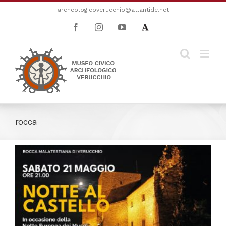
Salta
archeologicoverucchio@atlantide.net
al
Facebook
Instagram
YouTube
Academia
contenuto
rocca