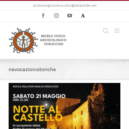
Salta
archeologicoverucchio@atlantide.net
al
Facebook
Instagram
YouTube
Academia
contenuto
rievocazionistoriche