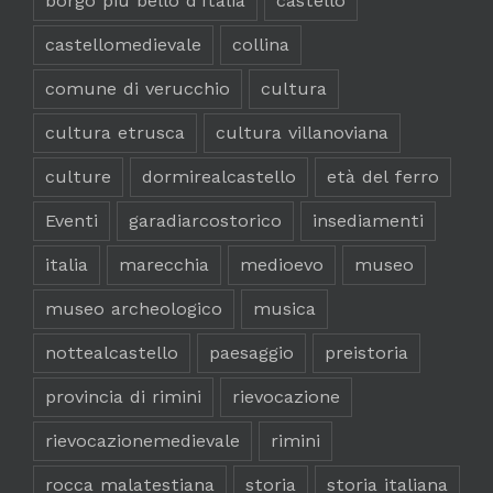
borgo più bello d'Italia
castello
castellomedievale
collina
comune di verucchio
cultura
cultura etrusca
cultura villanoviana
culture
dormirealcastello
età del ferro
Eventi
garadiarcostorico
insediamenti
italia
marecchia
medioevo
museo
museo archeologico
musica
nottealcastello
paesaggio
preistoria
provincia di rimini
rievocazione
rievocazionemedievale
rimini
rocca malatestiana
storia
storia italiana