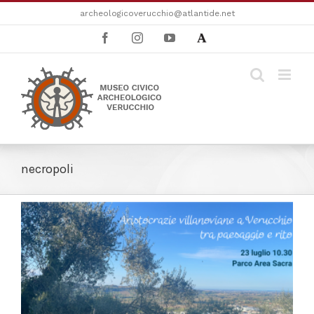
Salta
archeologicoverucchio@atlantide.net
al
Facebook
Instagram
YouTube
Academia
contenuto
necropoli