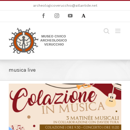
Salta
archeologicoverucchio@atlantide.net
al
Facebook
Instagram
YouTube
Academia
contenuto
musica live