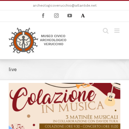
Salta
archeologicoverucchio@atlantide.net
al
Facebook
Instagram
YouTube
Academia
contenuto
live