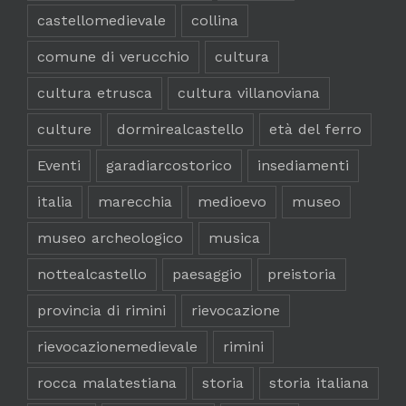
castellomedievale
collina
comune di verucchio
cultura
cultura etrusca
cultura villanoviana
culture
dormirealcastello
età del ferro
Eventi
garadiarcostorico
insediamenti
italia
marecchia
medioevo
museo
museo archeologico
musica
nottealcastello
paesaggio
preistoria
provincia di rimini
rievocazione
rievocazionemedievale
rimini
rocca malatestiana
storia
storia italiana